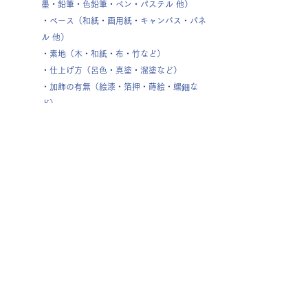
墨・鉛筆・色鉛筆・ペン・パステル 他）
・ベース（和紙・画用紙・キャンバス・パネ
ル 他）
・素地（木・和紙・布・竹など）
・仕上げ方（呂色・真塗・溜塗など）
・加飾の有無（絵漆・箔押・蒔絵・螺鈿な
ど）
・​予算
・納期
​
分かる範囲で構いませんので、上記
の事項をご連絡
くださいませ。​​
※1週間以内などのお急ぎのオーダーは承りかねま
す。
※高価な材料を希望される場合は、料金の一部の前
払いをお願いすることもございます。
※あまりに複雑な発注や、サイズ・技術的な問題
で、当方では制作が困難と思われるものに関しまし