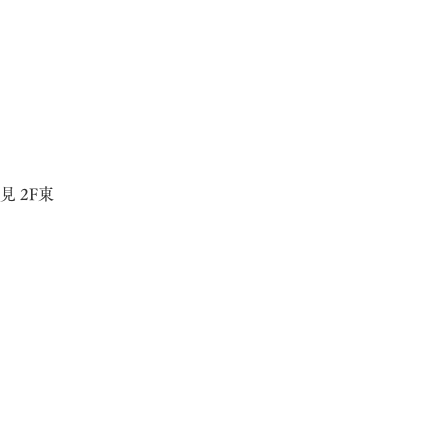
ン城見 2F東