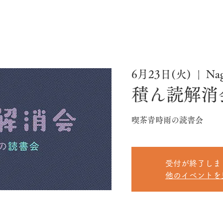
6月23日(火)
  |  
Na
積ん読解消
喫茶青時雨の読書会
受付が終了しま
他のイベントを