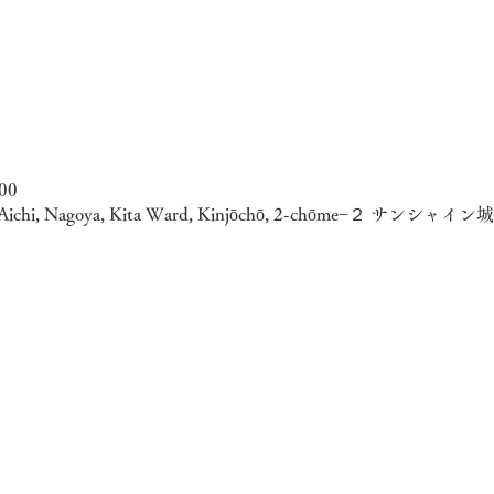
00
7 Aichi, Nagoya, Kita Ward, Kinjōchō, 2-chōme−２ サンシャイ