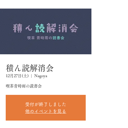
積ん読解消会
12月27日(土)
  |  
Nagoya
喫茶青時雨の読書会
受付が終了しました
他のイベントを見る