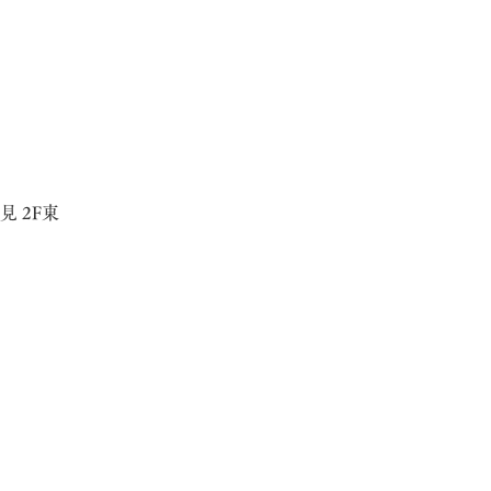
ン城見 2F東