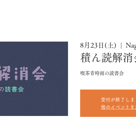
8月23日(土)
  |  
Na
積ん読解消
喫茶青時雨の読書会
受付が終了しま
他のイベントを