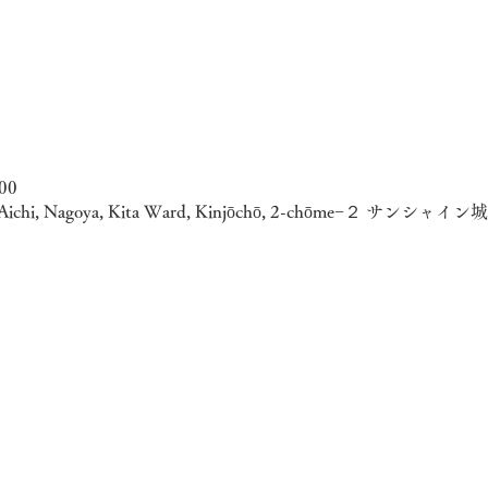
00
7 Aichi, Nagoya, Kita Ward, Kinjōchō, 2-chōme−２ サンシャイ