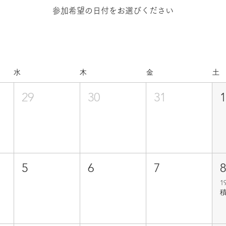
参加希望の日付をお選びください
水
木
金
土
29
30
31
5
6
7
1