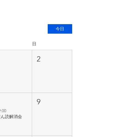
今日
日
1
2
8
9
9:00
積ん読解消会