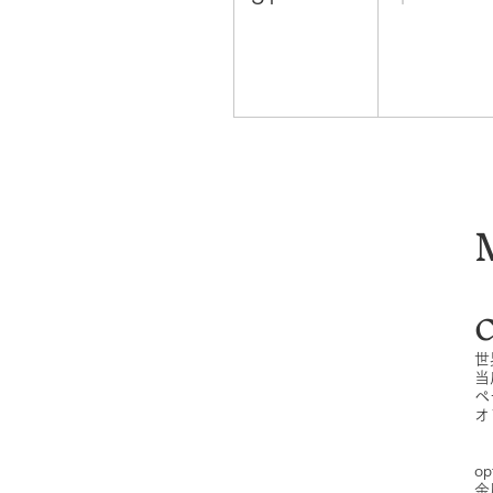
C
世
当
ペ
オ
op
金