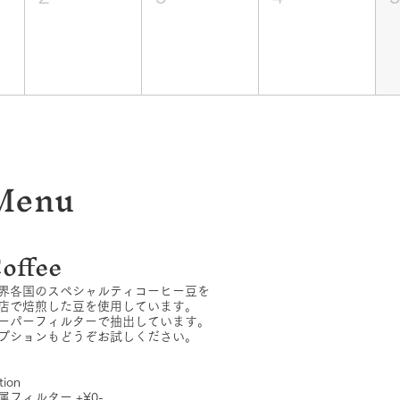
Menu
offee
界各国のスペシャルティコーヒー豆を
店で焙煎した豆を使用しています。
ーパーフィルターで抽出しています。
プションもどうぞお試しください。
tion
属フィルター +¥0-