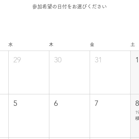
参加希望の日付をお選びください
水
木
金
土
29
30
31
5
6
7
1