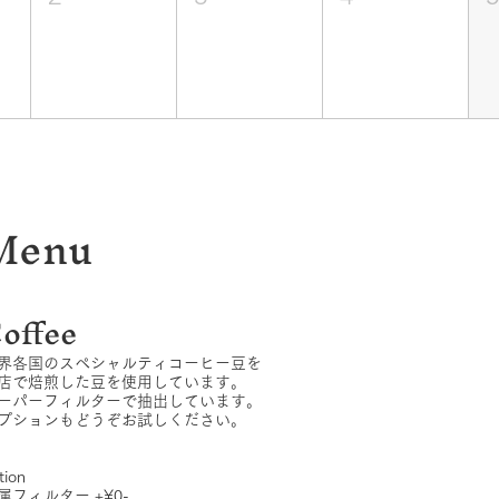
Menu
offee
界各国のスペシャルティコーヒー豆を
店で焙煎した豆を使用しています。
ーパーフィルターで抽出しています。
プションもどうぞお試しください。
tion
属フィルター +¥0-