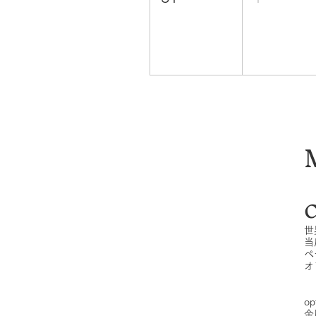
C
世
当
ペ
オ
op
金