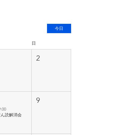
今日
日
1
2
8
9
9:00
積ん読解消会